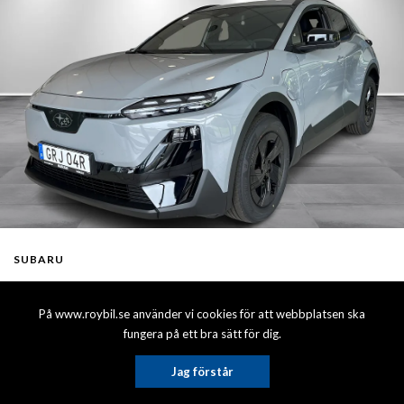
SUBARU
Subaru Uncharted Long Range 77 kWh, 2WD,
På www.roybil.se använder vi cookies för att webbplatsen ska
Limited
fungera på ett bra sätt för dig.
Årsmodell: 2026, El, Automatisk, Färg: Grå, Kaross: SUV,
Jag förstår
Finns i Kungälv