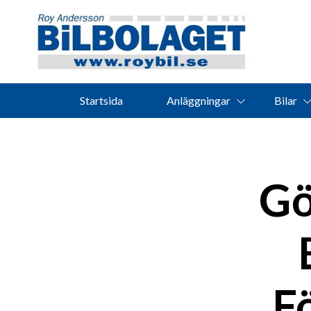
Startsida
Anläggningar
Bilar
Gö
Fö