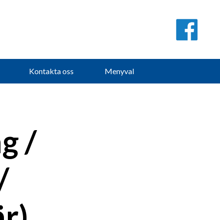
Kontakta oss
Menyval
g /
/
är)