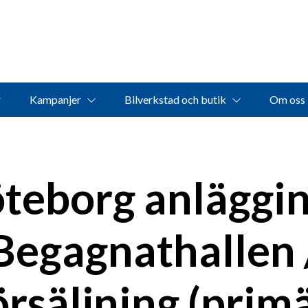
Kampanjer
Bilverkstad och butik
Om oss
teborg anläggin
Begagnathallen 
rsäljning (prim