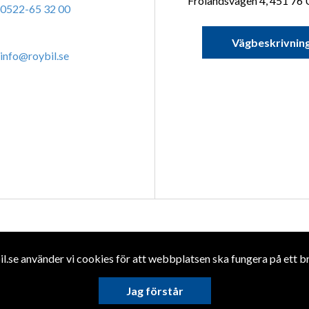
Frölandsvägen 4, 451 76 
0522-65 32 00
Vägbeskrivnin
info@roybil.se
Kontakta oss
Hitta till 
.se använder vi cookies för att webbplatsen ska fungera på ett bra
spolicy
Jag förstår
Långvaksvägen 2, 671 3
0570-727400