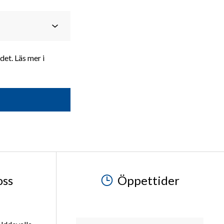
Kungälv
AVDELNING
g
et. Läs mer i
Måndag-fredag
09.00-18.00
Lördag
10:14:00
Söndag
Stängt
oss
Öppettider