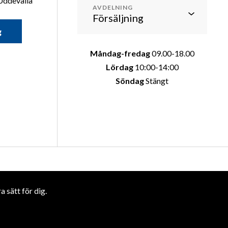
Uddevalla
AVDELNING
g
Måndag-fredag
09.00-18.00
Lördag
10:00-14:00
Söndag
Stängt
oss
Öppettider
 sätt för dig.
4 Arvika
AVDELNING