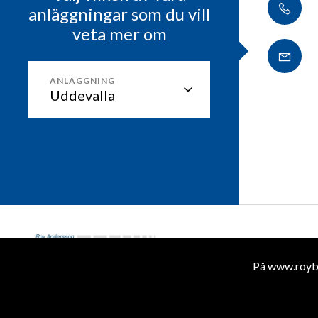
anläggningar som du vill
veta mer om
ANLÄGGNING
På www.roybil
© 2026 Roy Andersson Bilbolaget AB. All rights reserved.
Vår integritet