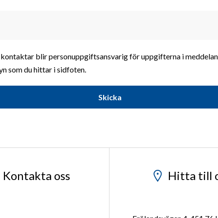
Filaregatan 7, 442 34 
0303-20 86 00
Vägbeskrivnin
info@roybil.se
kontaktar blir personuppgiftsansvarig för uppgifterna i meddeland
n som du hittar i sidfoten.
Skicka
Kontakta oss
Hitta till 