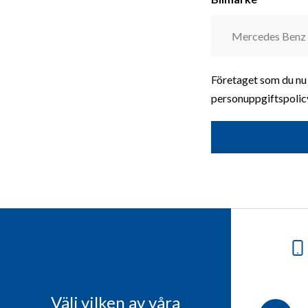
Företaget som du nu 
personuppgiftspolicy
Välj vilken av våra