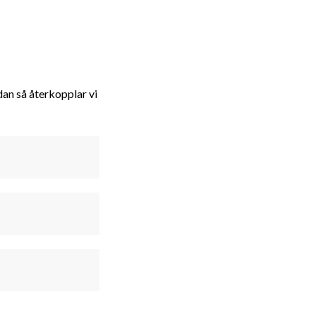
dan så återkopplar vi
oss
Öppettider