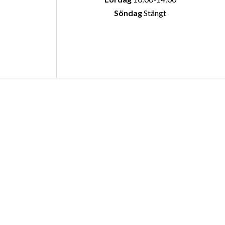
Söndag
Stängt
oss
Öppettider
4 Arvika
AVDELNING
g
Måndag-fredag
09.00-18.00
Lördag
10:00-14:00