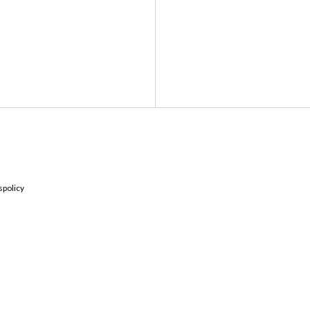
Kontakta oss
Hitta till 
spolicy
Långvaksvägen 2, 671 3
0570-727400
Vägbeskrivnin
info@roybil.se