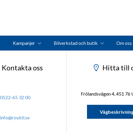
Kampanjer
Bilverkstad och butik
Om oss
Kontakta oss
Hitta till 
Frölandsvägen 4, 451 76 
0522-65 32 00
Vägbeskrivnin
info@roybil.se