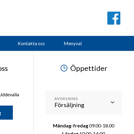
Lördag
10:14:00
Söndag
Stängt
Kontakta oss
Menyval
oss
Öppettider
Uddevalla
AVDELNING
g
Måndag-fredag
09.00-18.00
Lördag
10:00-14:00