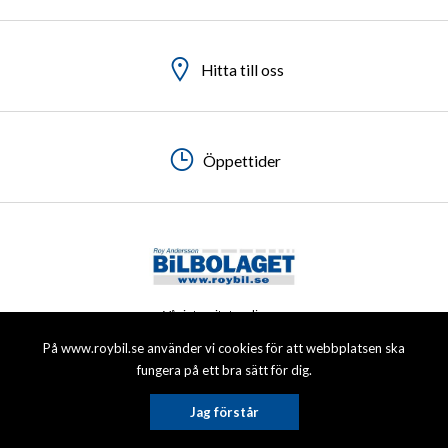
Hitta till oss
Hitta till oss
Hitta till oss
Hitta till oss
Öppettider
Öppettider
Öppettider
Öppettider
Vår integritetspolicy
På www.roybil.se använder vi cookies för att webbplatsen ska
© 2026 Roy Andersson Bilbolaget AB. All rights reserved.
fungera på ett bra sätt för dig.
Jag förstår