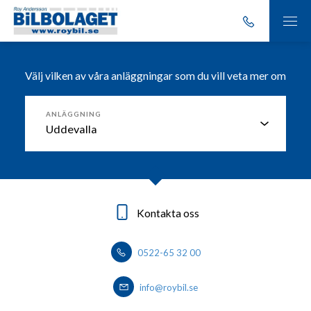
Välj vilken av våra anläggningar som du vill veta mer om
ANLÄGGNING
Kontakta oss
Kontakta oss
Kontakta oss
Kontakta oss
0522-65 32 00
0303-20 86 00
0530 - 444 40
0570-727400
info@roybil.se
info@roybil.se
info@roybil.se
info@roybil.se