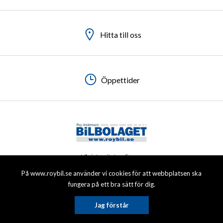
Hitta till oss
Hitta till oss
Hitta till oss
Hitta till oss
Öppettider
Öppettider
Öppettider
Öppettider
Vår integritetspolicy
På www.roybil.se använder vi cookies för att webbplatsen ska
© 2026 Roy Andersson Bilbolaget AB. All rights reserved.
fungera på ett bra sätt för dig.
Jag förstår