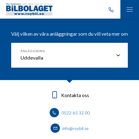
Välj vilken av våra anläggningar som du vill veta mer om
ANLÄGGNING
Kontakta oss
Kontakta oss
Kontakta oss
Kontakta oss
0522-65 32 00
0303-20 86 00
0530 - 444 40
0570-727400
info@roybil.se
info@roybil.se
info@roybil.se
info@roybil.se