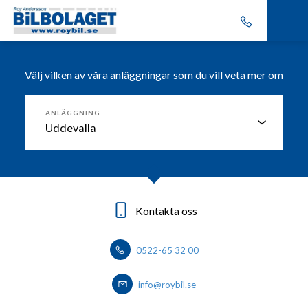
Välj vilken av våra anläggningar som du vill veta mer om
ANLÄGGNING
Kontakta oss
Kontakta oss
Kontakta oss
Kontakta oss
0522-65 32 00
0303-20 86 00
0530 - 444 40
0570-727400
info@roybil.se
info@roybil.se
info@roybil.se
info@roybil.se