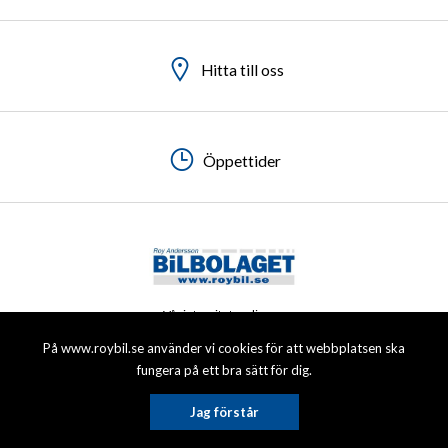
Hitta till oss
Hitta till oss
Hitta till oss
Hitta till oss
Öppettider
Öppettider
Öppettider
Öppettider
Vår integritetspolicy
På www.roybil.se använder vi cookies för att webbplatsen ska
© 2026 Roy Andersson Bilbolaget AB. All rights reserved.
fungera på ett bra sätt för dig.
Jag förstår