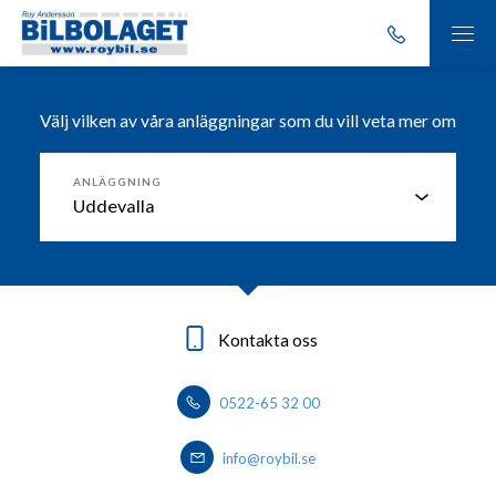
Välj vilken av våra anläggningar som du vill veta mer om
ANLÄGGNING
Kontakta oss
Kontakta oss
Kontakta oss
Kontakta oss
0522-65 32 00
0303-20 86 00
0530 - 444 40
0570-727400
info@roybil.se
info@roybil.se
info@roybil.se
info@roybil.se