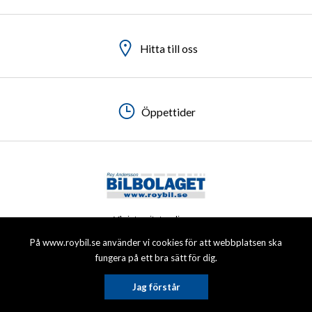
Hitta till oss
Hitta till oss
Hitta till oss
Hitta till oss
Öppettider
Öppettider
Öppettider
Öppettider
Vår integritetspolicy
På www.roybil.se använder vi cookies för att webbplatsen ska
© 2026 Roy Andersson Bilbolaget AB. All rights reserved.
fungera på ett bra sätt för dig.
Jag förstår