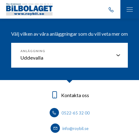
Välj vilken av våra anläggningar som du vill veta mer om
ANLÄGGNING
Kontakta oss
Kontakta oss
Kontakta oss
Kontakta oss
0522-65 32 00
0303-20 86 00
0530 - 444 40
0570-727400
info@roybil.se
info@roybil.se
info@roybil.se
info@roybil.se