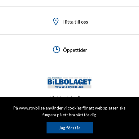
Hitta till oss
Hitta till oss
Hitta till oss
Hitta till oss
Öppettider
Öppettider
Öppettider
Öppettider
Vår integritetspolicy
På www.roybil.se använder vi cookies för att webbplatsen ska
© 2026 Roy Andersson Bilbolaget AB. All rights reserved.
fungera på ett bra sätt för dig.
Jag förstår