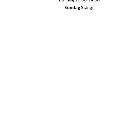
Söndag
Stängt
oss
Öppettider
4 Arvika
AVDELNING
g
Måndag-fredag
09.00-18.00
Lördag
10:00-14:00