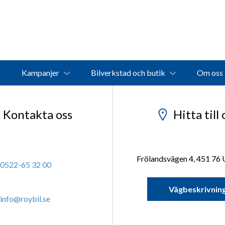
Kampanjer
Bilverkstad och butik
Om oss
Kontakta oss
Hitta till 
Frölandsvägen 4, 451 76 
0522-65 32 00
Vägbeskrivnin
info@roybil.se