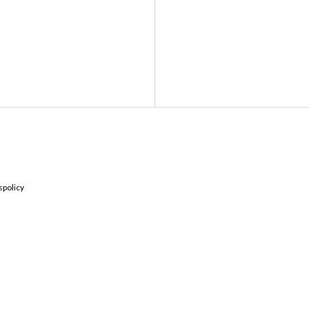
Kontakta oss
Hitta till 
spolicy
Långvaksvägen 2, 671 3
0570-727400
Vägbeskrivnin
info@roybil.se