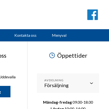
Lördag
10:14:00
Söndag
Stängt
Kontakta oss
Menyval
oss
Öppettider
Uddevalla
AVDELNING
g
Måndag-fredag
09.00-18.00
Lördag
10:00-14:00