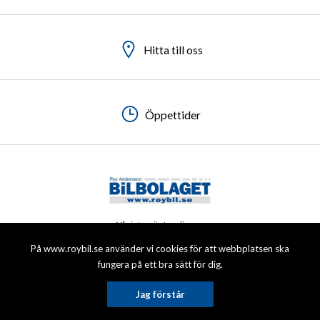
Hitta till oss
Hitta till oss
Hitta till oss
Hitta till oss
Öppettider
Öppettider
Öppettider
Öppettider
Vår integritetspolicy
På www.roybil.se använder vi cookies för att webbplatsen ska
© 2026 Roy Andersson Bilbolaget AB. All rights reserved.
fungera på ett bra sätt för dig.
Jag förstår