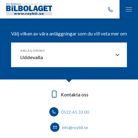
Välj vilken av våra anläggningar som du vill veta mer om
ANLÄGGNING
Kontakta oss
Kontakta oss
Kontakta oss
Kontakta oss
0522-65 32 00
0303-20 86 00
0530 - 444 40
0570-727400
info@roybil.se
info@roybil.se
info@roybil.se
info@roybil.se